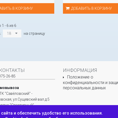
АВИТЬ В КОРЗИНУ
ДОБАВИТЬ В КОРЗИНУ
1 - 6 из 6
ь:
18
на страницу
КОНТАКТЫ
ИНФОРМАЦИЯ
075-26-85
Положение о
конфиденциальности и защи
персональных данных
амовывоза
ТК "Савёловский" -
овская, ул.Сущевский вал д.5
корпус "Спортивный",
 О-26.
сайта и обеспечить удобство его использования.