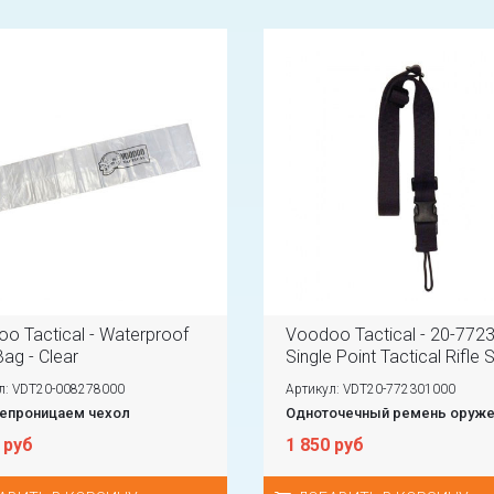
o Tactical - Waterproof
Voodoo Tactical - 20-772
Bag - Clear
Single Point Tactical Rifle Sl
л: VDT20-008278000
Артикул: VDT20-772301000
епроницаем чехол
Одноточечный ремень оруж
 руб
1 850 руб