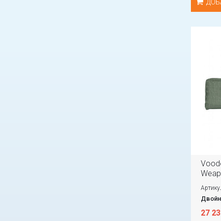
ДОБ
Voodo
Weapo
Артику
Двойн
27 23