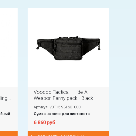
3
Voodoo Tactical - Hide-A-
ing...
Weapon Fanny pack - Black
Артикул: VDT15-931601000
ейный
Сумка на пояс для пистолета
6 860 руб