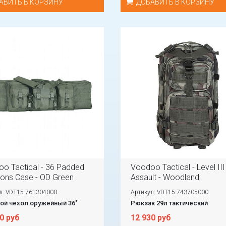
АВИТЬ В КОРЗИНУ
ДОБАВИТЬ В КОРЗИНУ
o Tactical - 36 Padded
Voodoo Tactical - Level III
ns Case - OD Green
Assault - Woodland
л: VDT15-761304000
Артикул: VDT15-743705000
ой чехол оружейный 36"
Рюкзак 29л тактический
0 руб
12 930 руб