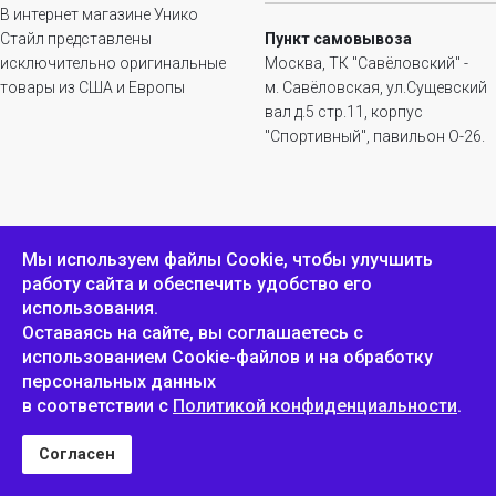
В интернет магазине Унико
Стайл представлены
Пункт самовывоза
исключительно оригинальные
Москва, ТК "Савёловский" -
товары из США и Европы
м. Савёловская, ул.Сущевский
вал д.5 стр.11, корпус
"Спортивный", павильон О-26.
ИНФОРМАЦИЯ
ОБРАТНАЯ СВЯЗЬ
Мы используем файлы Сookie, чтобы улучшить
Положение о
Пожаловаться
работу сайта и обеспечить удобство его
конфиденциальности и
использования.
защите персональных
Оставаясь на сайте, вы соглашаетесь с
данных
использованием Cookie-файлов и на обработку
персональных данных
в соответствии с
Политикой конфиденциальности
.
Унико Стайл © 2007-2025
Согласен