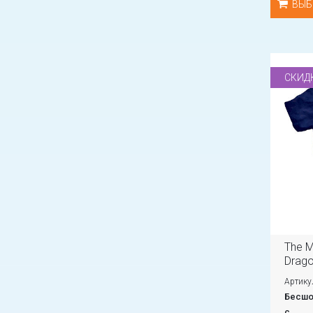
ВЫБ
СКИД
The M
Drago
Артику
Бесшо
с...