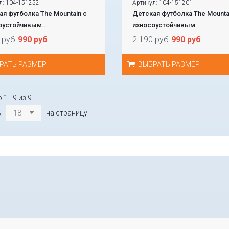
л: 104-151252
Артикул: 104-151201
я футболка The Mountain с
Детская футболка The Mounta
оустойчивым...
износоустойчивым...
 руб
990 руб
2 190 руб
990 руб
РАТЬ РАЗМЕР
ВЫБРАТЬ РАЗМЕР
1 - 9 из 9
ь:
18
на страницу