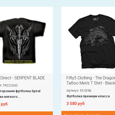
l Direct - SERPENT BLADE
Fifty5 Clothing - The Drago
Tattoo Men's T Shirt - Blac
л: TR222600
Артикул: 55-026b
оронняя футболка Spiral
Футболка премиум класса
 из мягкого...
3 580 руб
 руб