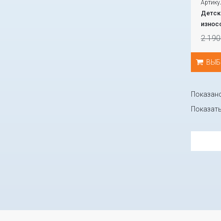
Артику
Детска
износ
2 190
ВЫБ
Показано 
Показат