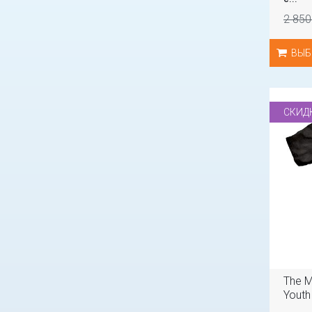
2 850
ВЫБ
СКИД
The M
Youth