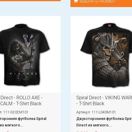
ВЫБРАТЬ РАЗМЕР
l Direct - ROLLO AXE -
Spiral Direct - VIKING WA
CALM - T-Shirt Black
- T-Shirt Black
л: 111-G202M101
Артикул: 111-L040M101
оронняя футболка Spiral
Двухсторонняя футболка Spir
 из мягкого...
Direct из мягкого...