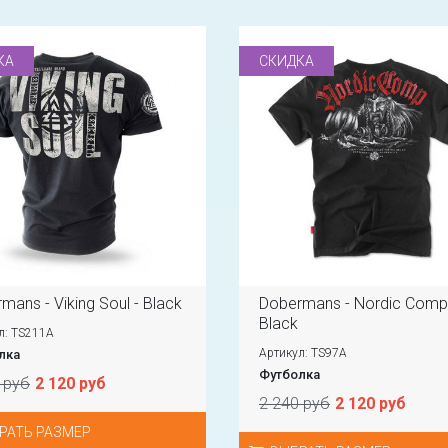
КА
СКИДКА
mans - Viking Soul - Black
Dobermans - Nordic Comp
Black
л: TS211A
Артикул: TS97A
лка
Футболка
 руб
2 120 руб
2 240 руб
2 120 руб
РАТЬ РАЗМЕР