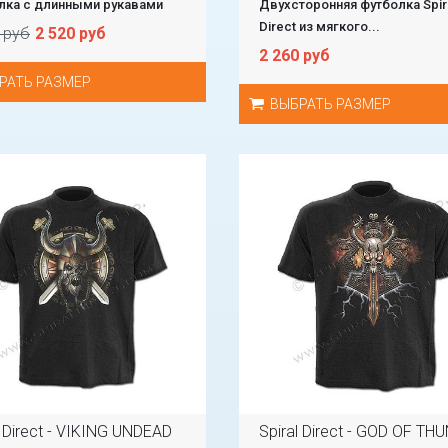
лка с длинными рукавами
Двухсторонняя футболка Spir
Direct из мягкого...
 руб
2 520 руб
2 260 руб
РАТЬ РАЗМЕР
ВЫБРАТЬ РАЗМЕР
l Direct - VIKING UNDEAD
Spiral Direct - GOD OF TH