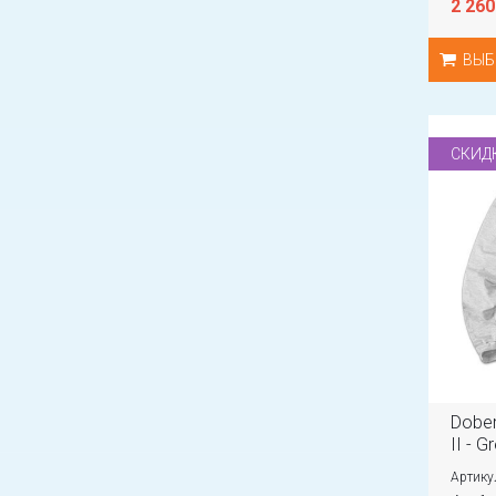
2 260
ВЫБ
СКИД
Dober
II - G
Артику