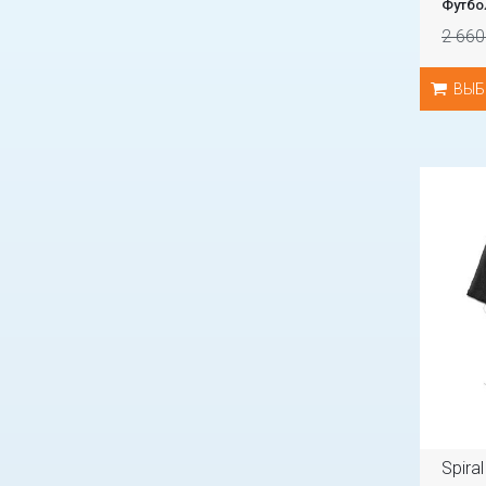
Футбо
2 660
ВЫБ
Spira