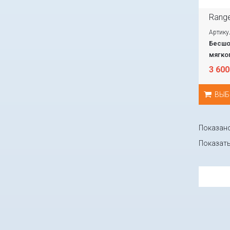
Range
Артику
Бесшо
мягког
3 600
ВЫБ
Показано 
Показат