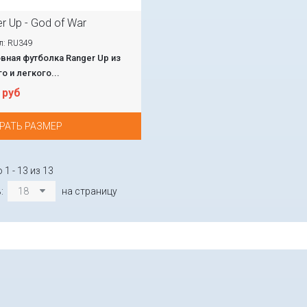
r Up - God of War
л: RU349
вная футболка Ranger Up из
о и легкого...
 руб
РАТЬ РАЗМЕР
1 - 13 из 13
ь:
18
на страницу