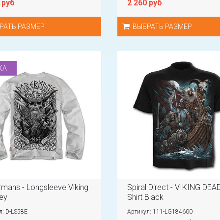
 руб
2 260 руб
РАТЬ РАЗМЕР
ВЫБРАТЬ РАЗМЕР
КА
mans - Longsleeve Viking
Spiral Direct - VIKING DEAD
rey
Shirt Black
л: D-LS58E
Артикул: 111-LG184600