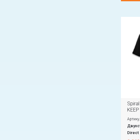
Spira
KEEP 
Артику
Двухст
Direct