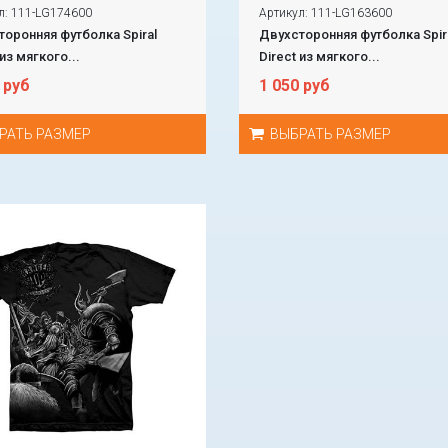
л: 111-LG174600
Артикул: 111-LG163600
оронняя футболка Spiral
Двухсторонняя футболка Spir
 из мягкого...
Direct из мягкого...
 руб
1 050 руб
РАТЬ РАЗМЕР
ВЫБРАТЬ РАЗМЕР