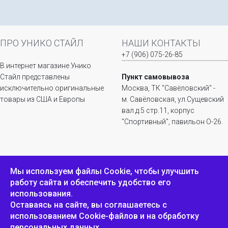
ПРО УНИКО СТАЙЛ
НАШИ КОНТАКТЫ
+7 (906) 075-26-85
В интернет магазине Унико
Стайл представлены
Пункт самовывоза
исключительно оригинальные
Москва, ТК "Савёловский" -
товары из США и Европы
м. Савёловская, ул.Сущевский
вал д.5 стр.11, корпус
"Спортивный", павильон О-26.
ИНФОРМАЦИЯ
ОБРАТНАЯ СВЯЗЬ
Мы используем файлы Сookie, чтобы улучшить
работу сайта и обеспечить удобство его
Положение о
Пожаловаться
использования.
конфиденциальности и
защите персональных
Оставаясь на сайте, вы соглашаетесь с
данных
использованием Cookie-файлов и на обработку
персональных данных