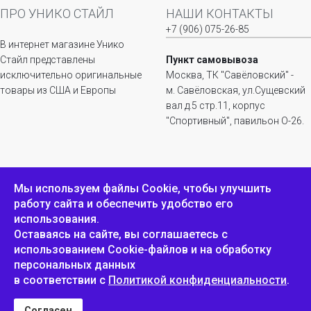
ПРО УНИКО СТАЙЛ
НАШИ КОНТАКТЫ
+7 (906) 075-26-85
В интернет магазине Унико
Стайл представлены
Пункт самовывоза
исключительно оригинальные
Москва, ТК "Савёловский" -
товары из США и Европы
м. Савёловская, ул.Сущевский
вал д.5 стр.11, корпус
"Спортивный", павильон О-26.
ИНФОРМАЦИЯ
ОБРАТНАЯ СВЯЗЬ
Мы используем файлы Сookie, чтобы улучшить
работу сайта и обеспечить удобство его
Положение о
Пожаловаться
использования.
конфиденциальности и
защите персональных
Оставаясь на сайте, вы соглашаетесь с
данных
использованием Cookie-файлов и на обработку
персональных данных
в соответствии с
Политикой конфиденциальности
.
Унико Стайл © 2007-2025
Согласен