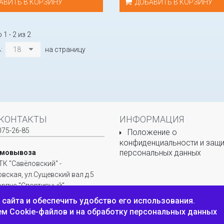
АВИТЬ В КОРЗИНУ
ДОБАВИТЬ В КОРЗИНУ
1 - 2 из 2
ь:
18
на страницу
КОНТАКТЫ
ИНФОРМАЦИЯ
075-26-85
Положение о
конфиденциальности и защи
персональных данных
амовывоза
ТК "Савёловский" -
овская, ул.Сущевский вал д.5
корпус "Спортивный",
 О-26.
сайта и обеспечить удобство его использования.
ем Cookie-файлов и на обработку персональных данных