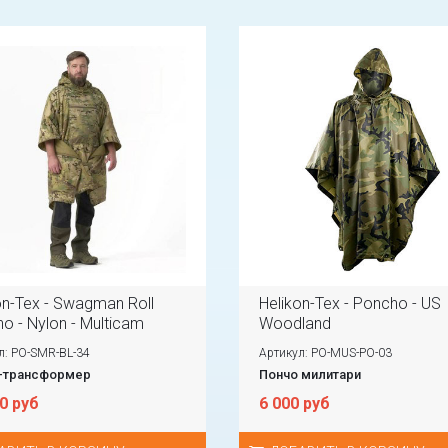
on-Tex - Swagman Roll
Helikon-Tex - Poncho - US
o - Nylon - Multicam
Woodland
л: PO-SMR-BL-34
Артикул: PO-MUS-PO-03
-трансформер
Пончо милитари
0 руб
6 000 руб