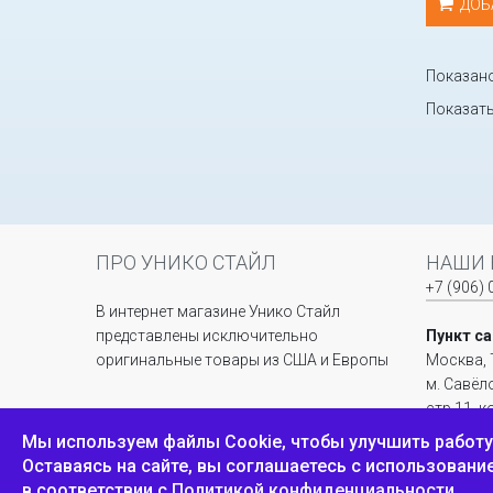
ДОБ
Показано 
Показат
ПРО УНИКО СТАЙЛ
НАШИ 
+7 (906) 
В интернет магазине Унико Стайл
представлены исключительно
Пункт с
оригинальные товары из США и Европы
Москва, 
м. Савёл
стр.11, 
павильон
Мы используем файлы Сookie, чтобы улучшить работу 
Оставаясь на сайте, вы соглашаетесь с использовани
в соответствии с
Политикой конфиденциальности
.