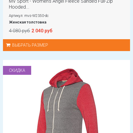
MV Sport - Women's Angel Fleece Sanded Full-Zip
Hooded...
Артикул: mvs-W2350-dc
Женская толстовка
4 080 руб
2 040 руб
ВЫБРАТЬ РАЗМЕР
СКИДКА