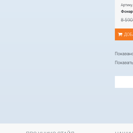
Артику
Фонар
8 590
ДОБ
Показано 
Показат