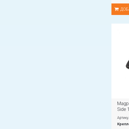
ДОБ
Magpu
Side 1
Артику
Крепл