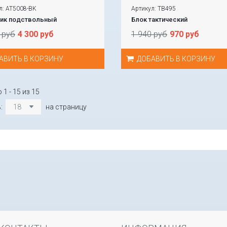
л: AT5008-BK
Артикул: TB495
ик подствольный
Блок тактический
 руб
4 300 руб
1 940 руб
970 руб
АВИТЬ В КОРЗИНУ
ДОБАВИТЬ В КОРЗИНУ
1 - 15 из 15
ь:
18
на страницу