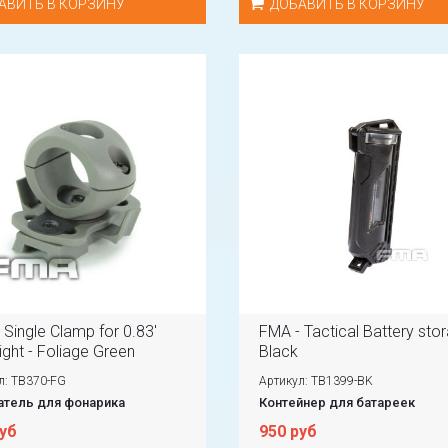
АВИТЬ В КОРЗИНУ
ДОБАВИТЬ В КОРЗИНУ
 Single Clamp for 0.83'
FMA - Tactical Battery stor
ight - Foliage Green
Black
л: TB370-FG
Артикул: TB1399-BK
тель для фонарика
Контейнер для батареек
руб
950 руб