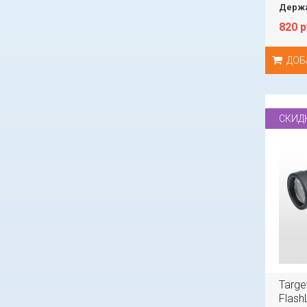
Держа
820 
ДОБ
СКИД
Targe
Flash