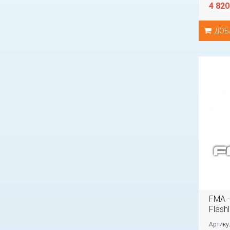
4 820
ДОБ
FMA -
Flashl
Артику