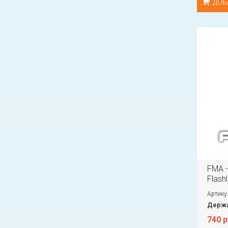
ДОБ
FMA -
Flashl
Артику
Держа
740 