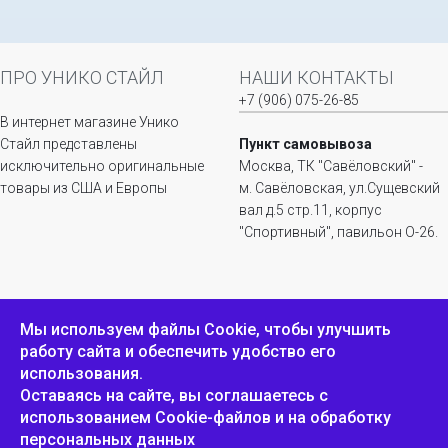
ПРО УНИКО СТАЙЛ
НАШИ КОНТАКТЫ
+7 (906) 075-26-85
В интернет магазине Унико
Стайл представлены
Пункт самовывоза
исключительно оригинальные
Москва, ТК "Савёловский" -
товары из США и Европы
м. Савёловская, ул.Сущевский
вал д.5 стр.11, корпус
"Спортивный", павильон О-26.
ИНФОРМАЦИЯ
ОБРАТНАЯ СВЯЗЬ
Мы используем файлы Сookie, чтобы улучшить
работу сайта и обеспечить удобство его
Положение о
Пожаловаться
использования.
конфиденциальности и
защите персональных
Оставаясь на сайте, вы соглашаетесь с
данных
использованием Cookie-файлов и на обработку
персональных данных