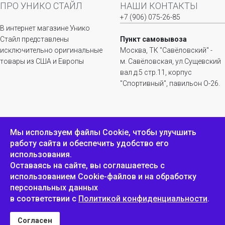
ПРО УНИКО СТАЙЛ
НАШИ КОНТАКТЫ
+7 (906) 075-26-85
В интернет магазине Унико
Стайл представлены
Пункт самовывоза
исключительно оригинальные
Москва, ТК "Савёловский" -
товары из США и Европы
м. Савёловская, ул.Сущевский
вал д.5 стр.11, корпус
"Спортивный", павильон О-26.
ИНФОРМАЦИЯ
ОБРАТНАЯ СВЯЗЬ
Мы используем файлы Сookie, чтобы улучшить
работу сайта и обеспечить удобство его
Положение о
Пожаловаться
использования.
конфиденциальности и
защите персональных
Оставаясь на сайте, вы соглашаетесь с
данных
использованием Cookie-файлов и на обработку
персональных данных
в соответствии с
Политикой конфиденциальности
.
Унико Стайл © 2007-2025
Согласен