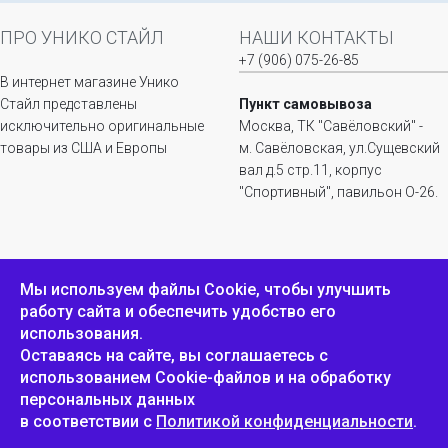
ПРО УНИКО СТАЙЛ
НАШИ КОНТАКТЫ
+7 (906) 075-26-85
В интернет магазине Унико
Стайл представлены
Пункт самовывоза
исключительно оригинальные
Москва, ТК "Савёловский" -
товары из США и Европы
м. Савёловская, ул.Сущевский
вал д.5 стр.11, корпус
"Спортивный", павильон О-26.
ИНФОРМАЦИЯ
ОБРАТНАЯ СВЯЗЬ
Мы используем файлы Сookie, чтобы улучшить
работу сайта и обеспечить удобство его
Положение о
Пожаловаться
использования.
конфиденциальности и
защите персональных
Оставаясь на сайте, вы соглашаетесь с
данных
использованием Cookie-файлов и на обработку
персональных данных
в соответствии с
Политикой конфиденциальности
.