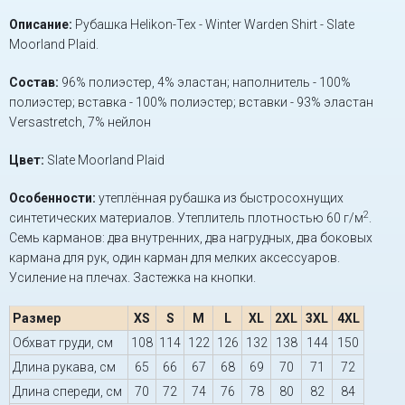
Описание:
Рубашка Helikon-Tex - Winter Warden Shirt - Slate
Moorland Plaid.
Состав:
96% полиэстер, 4% эластан; наполнитель - 100%
полиэстер; вставка - 100% полиэстер; вставки - 93% эластан
Versastretch, 7% нейлон
Цвет:
Slate Moorland Plaid
Особенности:
утеплённая рубашка из быстросохнущих
2
синтетических материалов. Утеплитель плотностью 60 г/м
.
Cемь карманов: два внутренних, два нагрудных, два боковых
кармана для рук, один карман для мелких аксессуаров.
Усиление на плечах. Застежка на кнопки.
Размер
XS
S
M
L
XL
2XL
3XL
4XL
Обхват груди, см
108
114
122
126
132
138
144
150
Длина рукава, см
65
66
67
68
69
70
71
72
Длина спереди, см
70
72
74
76
78
80
82
84