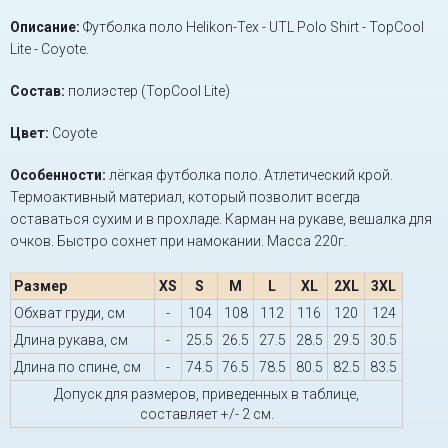
Описание:
Футболка поло Helikon-Tex - UTL Polo Shirt - TopCool
Lite - Coyote.
Состав:
полиэстер (TopCool Lite)
Цвет:
Coyote
Особенности:
лёгкая футболка поло. Атлетический крой.
Термоактивный материал, который позволит всегда
оставаться сухим и в прохладе. Карман на рукаве, вешалка для
очков. Быстро сохнет при намокании. Масса 220г.
Размер
XS
S
M
L
XL
2XL
3XL
Обхват груди, см
-
104
108
112
116
120
124
Длина рукава, см
-
25.5
26.5
27.5
28.5
29.5
30.5
Длина по спине, см
-
74.5
76.5
78.5
80.5
82.5
83.5
Допуск для размеров, приведенных в таблице,
составляет +/- 2 см.