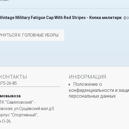
 Vintage Military Fatigue Cap With Red Stripes - Кепка милитари
: ф
РНУТЬСЯ К: ГОЛОВНЫЕ УБОРЫ
КОНТАКТЫ
ИНФОРМАЦИЯ
075-26-85
Положение о
конфиденциальности и защи
персональных данных
амовывоза
ТК "Савёловский" -
овская, ул.Сущевский вал д.5
корпус "Спортивный",
 О-26.