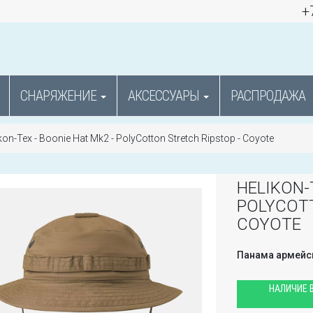
+
СНАРЯЖЕНИЕ
АКСЕССУАРЫ
РАСПРОДАЖА
kon-Tex - Boonie Hat Mk2 - PolyCotton Stretch Ripstop - Coyote
HELIKON-
POLYCOTT
COYOTE
Панама армейс
НАЛИЧИЕ В