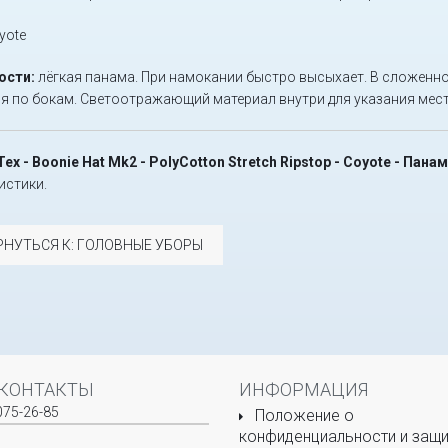
yote
ости:
лёгкая панама. При намокании быстро высыхает. В сложенн
я по бокам. Светоотражающий материал внутри для указания мес
Tex - Boonie Hat Mk2 - PolyCotton Stretch Ripstop - Coyote - Пан
истики.
РНУТЬСЯ К: ГОЛОВНЫЕ УБОРЫ
КОНТАКТЫ
ИНФОРМАЦИЯ
075-26-85
Положение о
конфиденциальности и защи