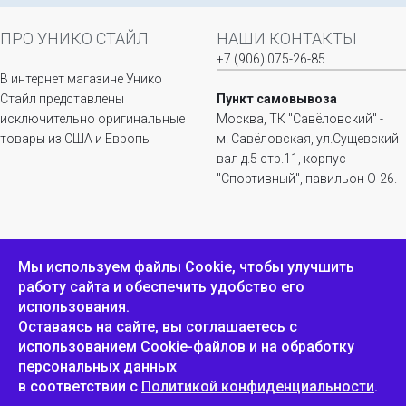
ПРО УНИКО СТАЙЛ
НАШИ КОНТАКТЫ
+7 (906) 075-26-85
В интернет магазине Унико
Стайл представлены
Пункт самовывоза
исключительно оригинальные
Москва, ТК "Савёловский" -
товары из США и Европы
м. Савёловская, ул.Сущевский
вал д.5 стр.11, корпус
"Спортивный", павильон О-26.
ИНФОРМАЦИЯ
ОБРАТНАЯ СВЯЗЬ
Мы используем файлы Сookie, чтобы улучшить
работу сайта и обеспечить удобство его
Положение о
Пожаловаться
использования.
конфиденциальности и
защите персональных
Оставаясь на сайте, вы соглашаетесь с
данных
использованием Cookie-файлов и на обработку
персональных данных
в соответствии с
Политикой конфиденциальности
.