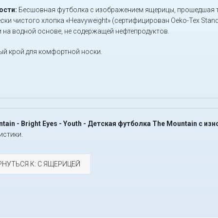
ости:
Бесшовная футболка с изображением ящерицы, прошедшая т
ски чистого хлопка «Heavyweight» (сертифицирован Oeko-Tex Stan
 на водной основе, не содержащей нефтепродуктов.
й крой для комфортной носки.
tain - Bright Eyes - Youth - Детская футболка The Mountain с 
истики.
РНУТЬСЯ К: С ЯЩЕРИЦЕЙ