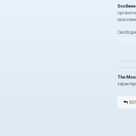
Особенн
органиче
красками
Свободны
ящерица
The Moun
характер
ВЕ