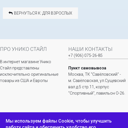
ВЕРНУТЬСЯ К: ДЛЯ ВЗРОСЛЫХ
ПРО УНИКО СТАЙЛ
НАШИ КОНТАКТЫ
+7 (906) 075-26-85
В интернет магазине Унико
Стайл представлены
Пункт самовывоза
исключительно оригинальные
Москва, ТК "Савёловский" -
товары из США и Европы
м. Савёловская, ул.Сущевский
вал д.5 стр.11, корпус
"Спортивный", павильон О-26.
ИНФОРМАЦИЯ
ОБРАТНАЯ СВЯЗЬ
Мы используем файлы Сookie, чтобы улучшить
работу сайта и обеспечить удобство его
Положение о
Пожаловаться