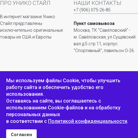
ПРО УНИКО СТАЙЛ
НАШИ КОНТАКТЫ
+7 (906) 075-26-85
В интернет магазине Унико
Стайл представлены
Пункт самовывоза
исключительно оригинальные
Москва, ТК "Савёловский" -
товары из США и Европы
м. Савёловская, ул.Сущевский
вал д.5 стр.11, корпус
"Спортивный", павильон О-26.
ИНФОРМАЦИЯ
ОБРАТНАЯ СВЯЗЬ
Мы используем файлы Сookie, чтобы улучшить
работу сайта и обеспечить удобство его
Положение о
Пожаловаться
использования.
конфиденциальности и
защите персональных
Оставаясь на сайте, вы соглашаетесь с
данных
использованием Cookie-файлов и на обработку
персональных данных
в соответствии с
Политикой конфиденциальности
.
Унико Стайл © 2007-2025
Согласен