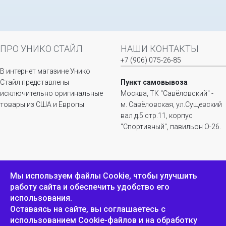
ПРО УНИКО СТАЙЛ
НАШИ КОНТАКТЫ
+7 (906) 075-26-85
В интернет магазине Унико
Стайл представлены
Пункт самовывоза
исключительно оригинальные
Москва, ТК "Савёловский" -
товары из США и Европы
м. Савёловская, ул.Сущевский
вал д.5 стр.11, корпус
"Спортивный", павильон О-26.
ИНФОРМАЦИЯ
ОБРАТНАЯ СВЯЗЬ
Мы используем файлы Сookie, чтобы улучшить
работу сайта и обеспечить удобство его
Положение о
Пожаловаться
использования.
конфиденциальности и
защите персональных
Оставаясь на сайте, вы соглашаетесь с
данных
использованием Cookie-файлов и на обработку