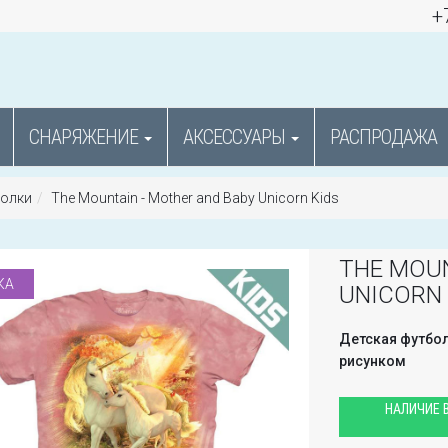
+
СНАРЯЖЕНИЕ
АКСЕССУАРЫ
РАСПРОДАЖА
болки
The Mountain - Mother and Baby Unicorn Kids
THE MOUN
КА
UNICORN 
Детская футбол
рисунком
НАЛИЧИЕ В