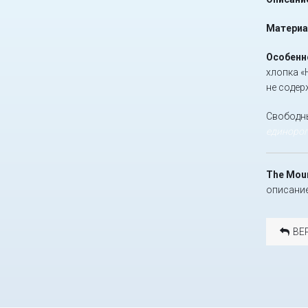
Материа
Особенн
хлопка «
не содер
Свободны
единорог
The Moun
описание
ВЕ