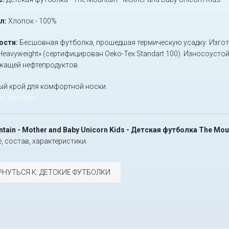
л:
Хлопок - 100%
ости:
Бесшовная футболка, прошедшая термическую усадку. Изгот
Heavyweight» (сертифицирован Oeko-Tex Standart 100). Износоусто
жащей нефтепродуктов.
й крой для комфортной носки.
и, фэнтези
tain - Mother and Baby Unicorn Kids - Детская футболка The M
, состав, характеристики.
РНУТЬСЯ К: ДЕТСКИЕ ФУТБОЛКИ