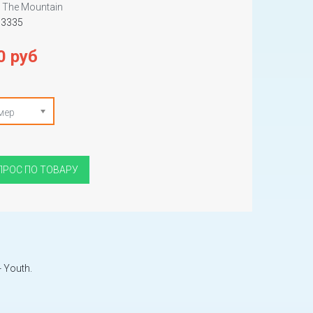
The Mountain
53335
0 руб
мер
ПРОС ПО ТОВАРУ
- Youth.