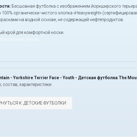
ости:
Бесшовная футболка с изображением йоркширского терьера,
 100% органически чистого хлопка «Heavyweight» (сертифицирован
красками на водной основе, не содержащей нефтепродуктов.
й крой для комфортной носки.
йоркширский, терьер
tain - Yorkshire Terrier Face - Youth - Детская футболка The M
, состав, характеристики.
РНУТЬСЯ К: ДЕТСКИЕ ФУТБОЛКИ