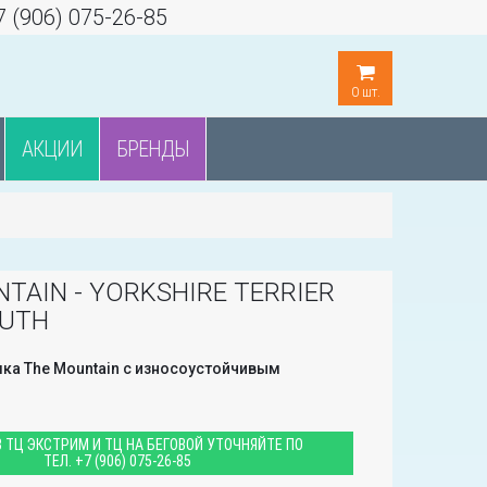
7 (906) 075-26-85
0
шт.
АКЦИИ
БРЕНДЫ
TAIN - YORKSHIRE TERRIER
OUTH
ка The Mountain с износоустойчивым
 ТЦ ЭКСТРИМ И ТЦ НА БЕГОВОЙ УТОЧНЯЙТЕ ПО
ТЕЛ.
+7 (906) 075-26-85