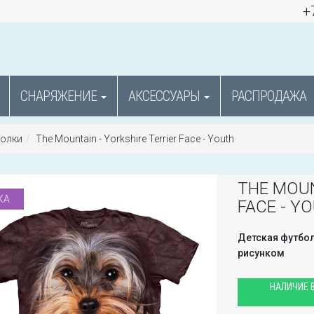
+
СНАРЯЖЕНИЕ
АКСЕССУАРЫ
РАСПРОДАЖА
болки
The Mountain - Yorkshire Terrier Face - Youth
THE MOUN
КА
FACE - Y
Детская футбол
рисунком
НАЛИЧИЕ В