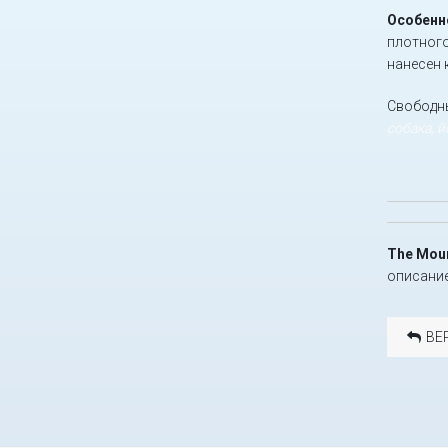
Особенн
плотного
нанесен 
Свободны
собака, 
The Moun
описание
ВЕ