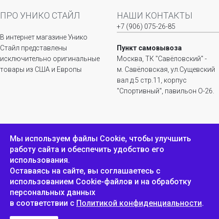
ПРО УНИКО СТАЙЛ
НАШИ КОНТАКТЫ
+7 (906) 075-26-85
В интернет магазине Унико
Стайл представлены
Пункт самовывоза
исключительно оригинальные
Москва, ТК "Савёловский" -
товары из США и Европы
м. Савёловская, ул.Сущевский
вал д.5 стр.11, корпус
"Спортивный", павильон О-26.
ИНФОРМАЦИЯ
ОБРАТНАЯ СВЯЗЬ
Мы используем файлы Сookie, чтобы улучшить
работу сайта и обеспечить удобство его
Положение о
Пожаловаться
использования.
конфиденциальности и
защите персональных
Оставаясь на сайте, вы соглашаетесь с
данных
использованием Cookie-файлов и на обработку
персональных данных
в соответствии с
Политикой конфиденциальности
.
Унико Стайл © 2007-2025