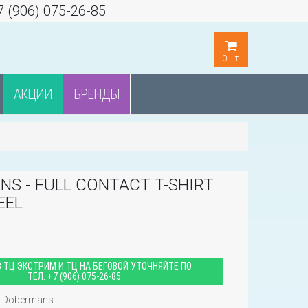
7 (906) 075-26-85
0
шт.
АКЦИИ
БРЕНДЫ
S - FULL CONTACT T-SHIRT
EEL
 ТЦ ЭКСТРИМ И ТЦ НА БЕГОВОЙ УТОЧНЯЙТЕ ПО
ТЕЛ.
+7 (906) 075-26-85
Dobermans