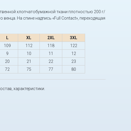
твенной хлопчатобумажной ткани плотностью 200 г/
 венца. На спине надпись «Full Contact», переходящая
L
XL
2XL
3XL
109
112
118
122
9
10
11
12
20
21
22
23
72
75
77
80
состав, характеристики.