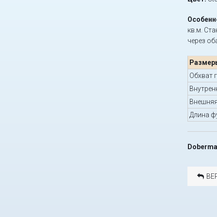
Особенн
кв.м. Ст
через об
Размер
Обхват 
Внутрен
Внешняя
Длина ф
Doberman
ВЕ