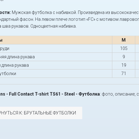
ости:
Мужская футболка с набивкой. Произведена из высококачес
андартный фасон. На левом плече логотип «FC» с мотивом лаврового
а шва рукавов. Одноцветная набивка.
ы
M
груди
105
няя длина рукава
9
 длина рукава
19
утболки
71
s - Full Contact T-shirt TS61 - Steel - Футболка
: фото, описание, 
РНУТЬСЯ К: БРУТАЛЬНЫЕ ФУТБОЛКИ