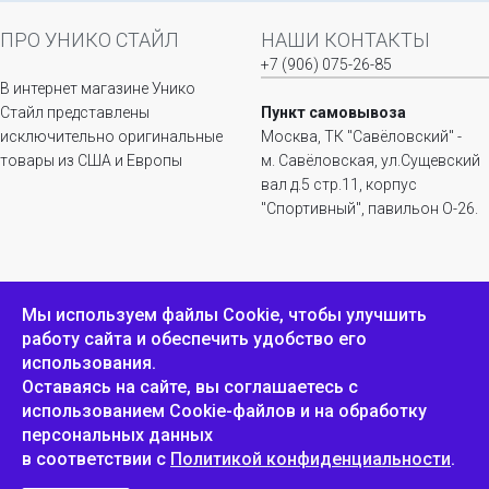
ПРО УНИКО СТАЙЛ
НАШИ КОНТАКТЫ
+7 (906) 075-26-85
В интернет магазине Унико
Стайл представлены
Пункт самовывоза
исключительно оригинальные
Москва, ТК "Савёловский" -
товары из США и Европы
м. Савёловская, ул.Сущевский
вал д.5 стр.11, корпус
"Спортивный", павильон О-26.
ИНФОРМАЦИЯ
ОБРАТНАЯ СВЯЗЬ
Мы используем файлы Сookie, чтобы улучшить
работу сайта и обеспечить удобство его
Положение о
Пожаловаться
использования.
конфиденциальности и
защите персональных
Оставаясь на сайте, вы соглашаетесь с
данных
использованием Cookie-файлов и на обработку
персональных данных
в соответствии с
Политикой конфиденциальности
.