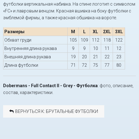
футболки вертикальная набивка. На спине логотип с символом
«FC» и лавровым венцом. Красная вшивка на боку футболки с
эмблемой фирмы, а также красная обшивка на вороте.
Размеры
M
L
XL
2XL
3XL
Обхват груди
105
109
112
118
122
Внутренняя длина рукава
9
9
10
11
12
Внешняя длина рукава
19
20
21
22
23
Длина футболки
71
72
75
77
80
Dobermans - Full Contact II - Grey - Футболка
: фото, описание,
состав, характеристики.
ВЕРНУТЬСЯ К: БРУТАЛЬНЫЕ ФУТБОЛКИ