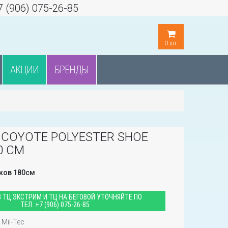
7 (906) 075-26-85
0
шт.
АКЦИИ
БРЕНДЫ
- COYOTE POLYESTER SHOE
0 CM
ков 180см
 ТЦ ЭКСТРИМ И ТЦ НА БЕГОВОЙ УТОЧНЯЙТЕ ПО
ТЕЛ.
+7 (906) 075-26-85
Mil-Tec