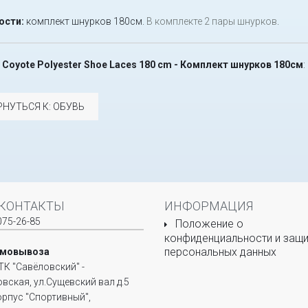
ости:
комплект шнурков 180см.
В комплекте 2 пары шнурков
.
- Coyote Polyester Shoe Laces 180 cm - Комплект шнурков 180см
:
РНУТЬСЯ К: ОБУВЬ
КОНТАКТЫ
ИНФОРМАЦИЯ
075-26-85
Положение о
конфиденциальности и защи
персональных данных
амовывоза
ТК "Савёловский" -
овская, ул.Сущевский вал д.5
корпус "Спортивный",