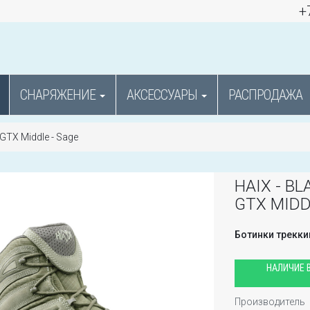
+
СНАРЯЖЕНИЕ
АКСЕССУАРЫ
РАСПРОДАЖА
V GTX Middle - Sage
HAIX - BL
GTX MIDD
Ботинки трекк
НАЛИЧИЕ В
Производитель