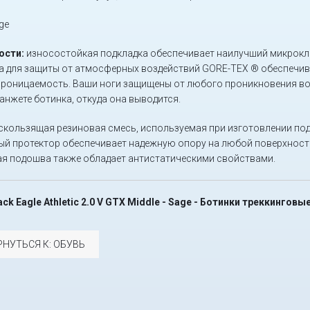
ge
ости:
износостойкая подкладка обеспечивает наилучший микроклим
а для защиты от атмосферных воздействий GORE-TEX ® обеспечи
роницаемость. Ваши ноги защищены от любого проникновения во
манжете ботинка, откуда она выводится.
кользящая резиновая смесь, используемая при изготовлении подо
й протектор обеспечивает надежную опору на любой поверхности 
я подошва также обладает антистатическими свойствами.
lack Eagle Athletic 2.0 V GTX Middle - Sage - Ботинки треккинговы
РНУТЬСЯ К: ОБУВЬ