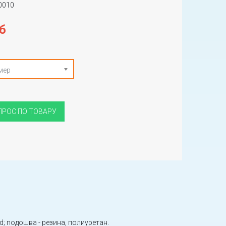
0010
б
мер
ПРОС ПО ТОВАРУ
; подошва - резина, полиуретан.