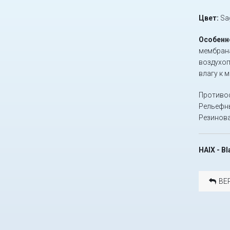
Цвет:
Sa
Особенн
мембран
воздухоп
влагу к 
Противос
Рельефны
Резинова
HAIX - B
ВЕ