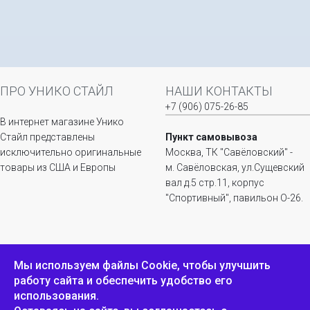
ПРО УНИКО СТАЙЛ
НАШИ КОНТАКТЫ
+7 (906) 075-26-85
В интернет магазине Унико
Стайл представлены
Пункт самовывоза
исключительно оригинальные
Москва, ТК "Савёловский" -
товары из США и Европы
м. Савёловская, ул.Сущевский
вал д.5 стр.11, корпус
"Спортивный", павильон О-26.
ИНФОРМАЦИЯ
ОБРАТНАЯ СВЯЗЬ
Мы используем файлы Сookie, чтобы улучшить
работу сайта и обеспечить удобство его
Положение о
Пожаловаться
использования.
конфиденциальности и