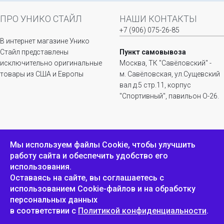
ПРО УНИКО СТАЙЛ
НАШИ КОНТАКТЫ
+7 (906) 075-26-85
В интернет магазине Унико
Стайл представлены
Пункт самовывоза
исключительно оригинальные
Москва, ТК "Савёловский" -
товары из США и Европы
м. Савёловская, ул.Сущевский
вал д.5 стр.11, корпус
"Спортивный", павильон О-26.
ИНФОРМАЦИЯ
ОБРАТНАЯ СВЯЗЬ
Мы используем файлы Сookie, чтобы улучшить
работу сайта и обеспечить удобство его
Положение о
Пожаловаться
использования.
конфиденциальности и
защите персональных
Оставаясь на сайте, вы соглашаетесь с
данных
использованием Cookie-файлов и на обработку
персональных данных
в соответствии с
Политикой конфиденциальности
.