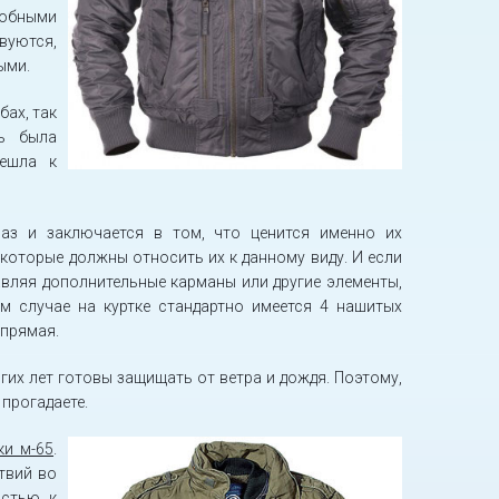
добными
вуются,
ыми.
бах, так
ь была
решла к
раз и заключается в том, что ценится именно их
которые должны относить их к данному виду. И если
вляя дополнительные карманы или другие элементы,
м случае на куртке стандартно имеется 4 нашитых
 прямая.
их лет готовы защищать от ветра и дождя. Поэтому,
 прогадаете.
ки м-65
.
твий во
остью к