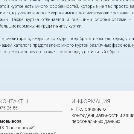
 этой куртке есть много особенностей, которые не так просто з
ример, в рукавах и вороте куртки имеются фиксирующие резинки, а
яжки. Также куртка отличается и внешними особенностями –
большие карманы на груди и внизу куртки.
ям милитари одежды легко будет подобрать верхнюю одежду н
 нашем каталоге представлено много курток различных фасонов, 
о согреют и спасут от дождя, но и создадут стильный образ.
КОНТАКТЫ
ИНФОРМАЦИЯ
075-26-85
Положение о
конфиденциальности и защи
персональных данных
амовывоза
ТК "Савёловский" -