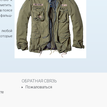
аметить.
 в поясе
 фальш-
а любой
которые
ОБРАТНАЯ СВЯЗЬ
Пожаловаться
те