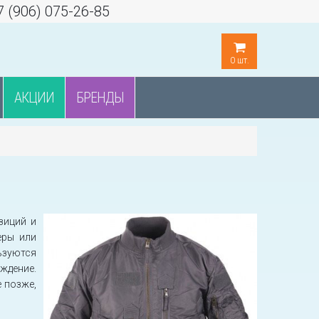
7 (906) 075-26-85
0
шт.
АКЦИИ
БРЕНДЫ
зиций и
еры или
ьзуются
ждение.
 позже,