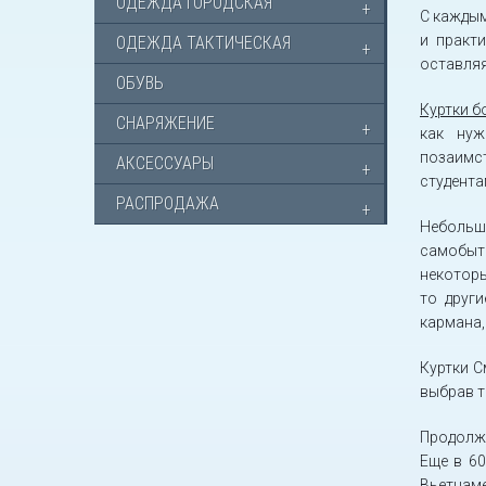
ОДЕЖДА ГОРОДСКАЯ
С каждым
и практ
ОДЕЖДА ТАКТИЧЕСКАЯ
оставляя
ОБУВЬ
Куртки 
СНАРЯЖЕНИЕ
как нуж
позаимс
АКСЕССУАРЫ
студента
РАСПРОДАЖА
Небольш
самобытн
некоторы
то друг
кармана,
Куртки С
выбрав т
Продолж
Еще в 60
Вьетнам