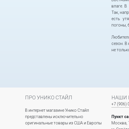
влаге. В
Так, нап
есть ут
погоны, 
Любител
сезон. В
не тольк
ПРО УНИКО СТАЙЛ
НАШИ 
+7 (906) 
В интернет магазине Унико Стайл
представлены исключительно
Пункт с
оригинальные товары из США и Европы
Москва, 