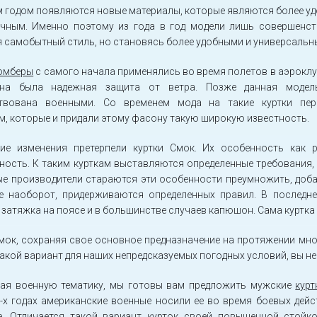
 годом появляются новые материалы, которые являются более у
ичным. Именно поэтому из года в год модели лишь совершенст
 самобытный стиль, но становясь более удобными и универсальн
бомберы
с самого начала применялись во время полетов в аэроклу
на была надежная защита от ветра. Позже данная модел
твована военными. Со временем мода на такие куртки пе
м, которые и придали этому фасону такую широкую известность.
ие изменения претерпели куртки Смок. Их особенность как 
ость. К таким курткам выставляются определенные требования, 
е производители стараются эти особенности преумножить, доба
ие наоборот, придерживаются определенных правил. В последне
 затяжка на поясе и в большинстве случаев капюшон. Сама куртка
мок, сохраняя свое основное предназначение на протяжении мног
акой вариант для наших непредсказуемых погодных условий, вы не
ая военную тематику, мы готовы вам предложить мужские
курт
-х годах американские военные носили ее во время боевых дейс
е. Отличается такой вариант курток своей повышенной стойк