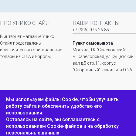
ПРО УНИКО СТАЙЛ
НАШИ КОНТАКТЫ
+7 (906) 075-26-85
В интернет магазине Унико
Стайл представлены
Пункт самовывоза
исключительно оригинальные
Москва, ТК "Савёловский" -
товары из США и Европы
м. Савёловская, ул.Сущевский
вал д.5 стр.11, корпус
"Спортивный", павильон О-26.
ИНФОРМАЦИЯ
ОБРАТНАЯ СВЯЗЬ
Мы используем файлы Сookie, чтобы улучшить
работу сайта и обеспечить удобство его
Положение о
Пожаловаться
использования.
конфиденциальности и
защите персональных
Оставаясь на сайте, вы соглашаетесь с
данных
использованием Cookie-файлов и на обработку
персональных данных