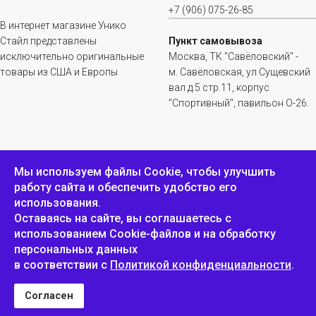
+7 (906) 075-26-85
В интернет магазине Унико
Стайл представлены
Пункт самовывоза
исключительно оригинальные
Москва, ТК "Савёловский" -
товары из США и Европы
м. Савёловская, ул.Сущевский
вал д.5 стр.11, корпус
"Спортивный", павильон О-26.
ИНФОРМАЦИЯ
ОБРАТНАЯ СВЯЗЬ
Мы используем файлы Сookie, чтобы улучшить
работу сайта и обеспечить удобство его
Положение о
Пожаловаться
использования.
конфиденциальности и
защите персональных
Оставаясь на сайте, вы соглашаетесь с
данных
использованием Cookie-файлов и на обработку
персональных данных
в соответствии с
Политикой конфиденциальности
.
Унико Стайл © 2007-2025
Согласен