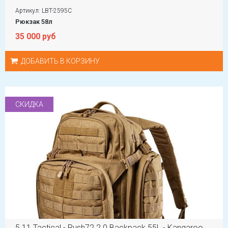
Артикул: LBT-2595C
Рюкзак 58л
35 000 руб
ДОБАВИТЬ В КОРЗИНУ
СКИДКА
5.11 Tactical - Rush72 2.0 Backpack 55L - Kangaroo