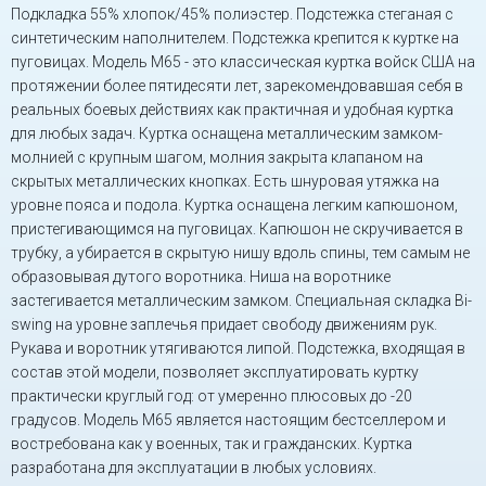
Подкладка 55% хлопок/45% полиэстер. Подстежка стеганая с
синтетическим наполнителем. Подстежка крепится к куртке на
пуговицах. Модель М65 - это классическая куртка войск США на
протяжении более пятидесяти лет, зарекомендовавшая себя в
реальных боевых действиях как практичная и удобная куртка
для любых задач. Куртка оснащена металлическим замком-
молнией с крупным шагом, молния закрыта клапаном на
скрытых металлических кнопках. Есть шнуровая утяжка на
уровне пояса и подола. Куртка оснащена легким капюшоном,
пристегивающимся на пуговицах. Капюшон не скручивается в
трубку, а убирается в скрытую нишу вдоль спины, тем самым не
образовывая дутого воротника. Ниша на воротнике
застегивается металлическим замком. Специальная складка Bi-
swing на уровне заплечья придает свободу движениям рук.
Рукава и воротник утягиваются липой. Подстежка, входящая в
состав этой модели, позволяет эксплуатировать куртку
практически круглый год: от умеренно плюсовых до -20
градусов. Модель М65 является настоящим бестселлером и
востребована как у военных, так и гражданских. Куртка
разработана для эксплуатации в любых условиях.