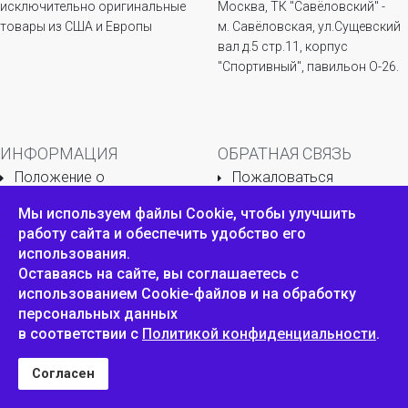
исключительно оригинальные
Москва, ТК "Савёловский" -
товары из США и Европы
м. Савёловская, ул.Сущевский
вал д.5 стр.11, корпус
"Спортивный", павильон О-26.
ИНФОРМАЦИЯ
ОБРАТНАЯ СВЯЗЬ
Положение о
Пожаловаться
конфиденциальности и
Мы используем файлы Сookie, чтобы улучшить
защите персональных
данных
работу сайта и обеспечить удобство его
использования.
Оставаясь на сайте, вы соглашаетесь с
использованием Cookie-файлов и на обработку
Унико Стайл © 2007-2025
персональных данных
в соответствии с
Политикой конфиденциальности
.
Согласен