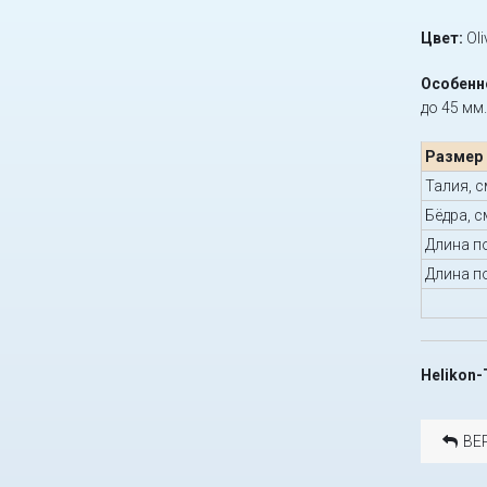
Цвет:
Oli
Особенн
до 45 мм
Размер
Талия, с
Бёдра, с
Длина п
Длина п
Helikon-
ВЕ