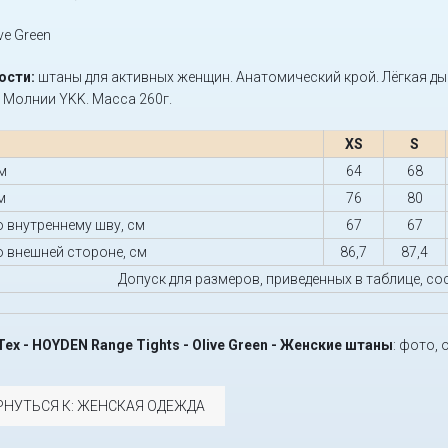
ve Green
ости:
штаны для активных женщин. Анатомический крой. Лёгкая д
. Молнии YKK. Масса 260г.
XS
S
м
64
68
м
76
80
о внутреннему шву, см
67
67
о внешней стороне, см
86,7
87,4
Допуск для размеров, приведенных в таблице, сос
Tex - HOYDEN Range Tights - Olive Green - Женские штаны
: фото, 
РНУТЬСЯ К: ЖЕНСКАЯ ОДЕЖДА