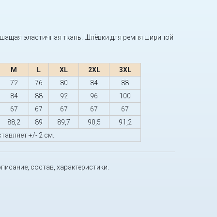
ышащая эластичная ткань. Шлёвки для ремня шириной
M
L
XL
2XL
3XL
72
76
80
84
88
84
88
92
96
100
67
67
67
67
67
88,2
89
89,7
90,5
91,2
тавляет +/- 2 см.
описание, состав, характеристики.