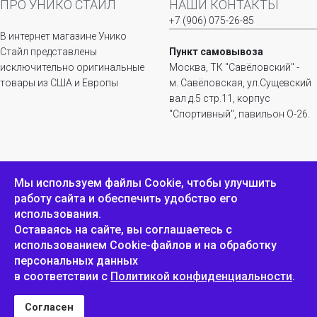
ПРО УНИКО СТАЙЛ
НАШИ КОНТАКТЫ
+7 (906) 075-26-85
В интернет магазине Унико
Стайл представлены
Пункт самовывоза
исключительно оригинальные
Москва, ТК "Савёловский" -
товары из США и Европы
м. Савёловская, ул.Сущевский
вал д.5 стр.11, корпус
"Спортивный", павильон О-26.
ИНФОРМАЦИЯ
ОБРАТНАЯ СВЯЗЬ
Мы используем файлы Сookie, чтобы улучшить
работу сайта и обеспечить удобство его
Положение о
Пожаловаться
использования.
конфиденциальности и
защите персональных
Оставаясь на сайте, вы соглашаетесь с
данных
использованием Cookie-файлов и на обработку
персональных данных
в соответствии с
Политикой конфиденциальности
.
Унико Стайл © 2007-2025
Согласен