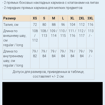
- 2 прямых боковых накладных кармана с клапанами на липах
- 2 передних прямых кармана для мелких предметов
Размер
XS
S
M
L
XL
2XL
3XL
Талия, см
72
80
88
96
104
112
116
Длина по
108
108 /
109 /
110 /
111 /
112 /
113
внешнему шву,
/
113
114
115
116
117
/ -
см
112
regular / long
Длина по
79 /
79 /
79 /
79 /
79 /
79 /
79
внутреннему
82
84
84
84
84
84
/ -
шву, см
regular / long
Допуск для размеров, приведенных в таблице,
составляет +/- 2 см.