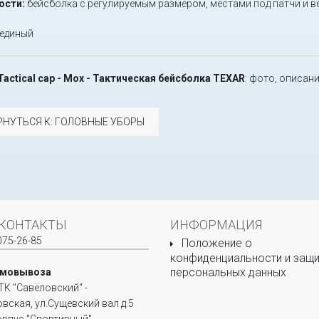
ости:
бейсболка с регулируемым размером, местами под патчи и 
единый
Tactical cap - Мох - Тактическая бейсболка TEXAR
: фото, описани
РНУТЬСЯ К: ГОЛОВНЫЕ УБОРЫ
КОНТАКТЫ
ИНФОРМАЦИЯ
075-26-85
Положение о
конфиденциальности и защи
персональных данных
амовывоза
ТК "Савёловский" -
овская, ул.Сущевский вал д.5