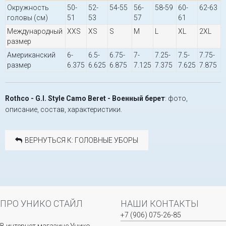
Окружность
50-
52-
54-55
56-
58-59
60-
62-63
головы (см)
51
53
57
61
Международный
XXS
XS
S
M
L
XL
2XL
размер
Американский
6-
6.5-
6.75-
7-
7.25-
7.5-
7.75-
размер
6.375
6.625
6.875
7.125
7.375
7.625
7.875
Rothco - G.I. Style Camo Beret - Военный берет
: фото,
описание, состав, характеристики.
ВЕРНУТЬСЯ К: ГОЛОВНЫЕ УБОРЫ
ПРО УНИКО СТАЙЛ
НАШИ КОНТАКТЫ
+7 (906) 075-26-85