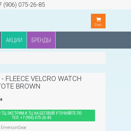
7 (906) 075-26-85
0
шт.
АКЦИИ
БРЕНДЫ
- FLEECE VELCRO WATCH
OYOTE BROWN
а
 ТЦ ЭКСТРИМ И ТЦ НА БЕГОВОЙ УТОЧНЯЙТЕ ПО
ТЕЛ.
+7 (906) 075-26-85
EmersonGear