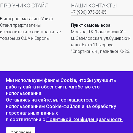
ПРО УНИКО СТАЙЛ
НАШИ КОНТАКТЫ
+7 (906) 075-26-85
В интернет магазине Унико
Стайл представлены
Пункт самовывоза
исключительно оригинальные
Москва, ТК "Савёловский" -
товары из США и Европы
м. Савёловская, ул.Сущевский
вал д.5 стр.11, корпус
"Спортивный", павильон О-26.
ИНФОРМАЦИЯ
ОБРАТНАЯ СВЯЗЬ
Мы используем файлы Сookie, чтобы улучшить
работу сайта и обеспечить удобство его
Положение о
Пожаловаться
использования.
конфиденциальности и
защите персональных
Оставаясь на сайте, вы соглашаетесь с
данных
использованием Cookie-файлов и на обработку
персональных данных
в соответствии с
Политикой конфиденциальности
.
Унико Стайл © 2007-2025
Согласен