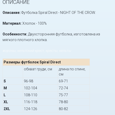
ОПИСАНИЕ
Описание:
Футболка Spiral Direct - NIGHT OF THE CROW.
Материал:
Хлопок - 100%
Особенности:
Двухсторонняя футболка, изготовлена из
мягкого плотного хлопка.
вороны, кельтский крест, кресты, кельты
Размеры футболок Spiral Direct
обхват груди, см
длина по спине,
см
S
96-98
69-71
M
102-104
72-74
L
108-110
75-77
XL
116-118
78-80
2XL
124-126
80-82