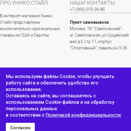
ПРО УНИКО СТАЙЛ
НАШИ КОНТАКТЫ
+7 (906) 075-26-85
В интернет магазине Унико
Стайл представлены
Пункт самовывоза
исключительно оригинальные
Москва, ТК "Савёловский" -
товары из США и Европы
м. Савёловская, ул.Сущевский
вал д.5 стр.11, корпус
"Спортивный", павильон О-26.
ИНФОРМАЦИЯ
ОБРАТНАЯ СВЯЗЬ
Мы используем файлы Сookie, чтобы улучшить
работу сайта и обеспечить удобство его
Положение о
Пожаловаться
использования.
конфиденциальности и
защите персональных
Оставаясь на сайте, вы соглашаетесь с
данных
использованием Cookie-файлов и на обработку
персональных данных
в соответствии с
Политикой конфиденциальности
.
Унико Стайл © 2007-2025
Согласен