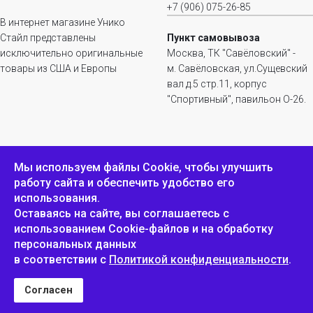
+7 (906) 075-26-85
В интернет магазине Унико
Стайл представлены
Пункт самовывоза
исключительно оригинальные
Москва, ТК "Савёловский" -
товары из США и Европы
м. Савёловская, ул.Сущевский
вал д.5 стр.11, корпус
"Спортивный", павильон О-26.
ИНФОРМАЦИЯ
ОБРАТНАЯ СВЯЗЬ
Мы используем файлы Сookie, чтобы улучшить
работу сайта и обеспечить удобство его
Положение о
Пожаловаться
использования.
конфиденциальности и
защите персональных
Оставаясь на сайте, вы соглашаетесь с
данных
использованием Cookie-файлов и на обработку
персональных данных
в соответствии с
Политикой конфиденциальности
.
Унико Стайл © 2007-2025
Согласен