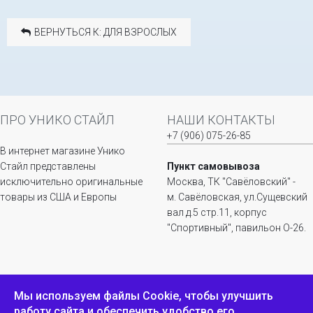
ВЕРНУТЬСЯ К: ДЛЯ ВЗРОСЛЫХ
ПРО УНИКО СТАЙЛ
НАШИ КОНТАКТЫ
+7 (906) 075-26-85
В интернет магазине Унико
Стайл представлены
Пункт самовывоза
исключительно оригинальные
Москва, ТК "Савёловский" -
товары из США и Европы
м. Савёловская, ул.Сущевский
вал д.5 стр.11, корпус
"Спортивный", павильон О-26.
ИНФОРМАЦИЯ
ОБРАТНАЯ СВЯЗЬ
Мы используем файлы Сookie, чтобы улучшить
работу сайта и обеспечить удобство его
Положение о
Пожаловаться