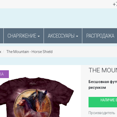
+
СНАРЯЖЕНИЕ
АКСЕССУАРЫ
РАСПРОДАЖА
х
The Mountain - Horse Shield
THE MOUN
КА
Бесшовная футб
рисунком
НАЛИЧИЕ В
Производитель