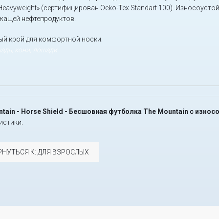
Heavyweight» (сертифицирован Oeko-Tex Standart 100). Износоусто
жащей нефтепродуктов.
й крой для комфортной носки.
шадь, кони, лошади
tain - Horse Shield - Бесшовная футболка The Mountain с изн
истики.
РНУТЬСЯ К: ДЛЯ ВЗРОСЛЫХ