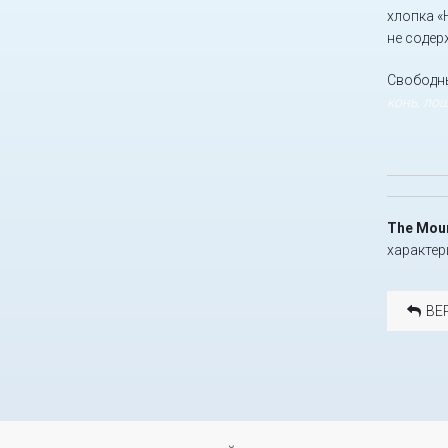
хлопка «
не содер
Свободны
конь, ло
The Moun
характер
ВЕ