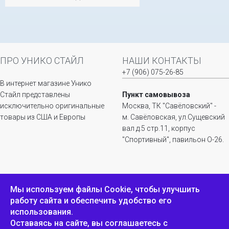
ПРО УНИКО СТАЙЛ
НАШИ КОНТАКТЫ
+7 (906) 075-26-85
В интернет магазине Унико
Стайл представлены
Пункт самовывоза
исключительно оригинальные
Москва, ТК "Савёловский" -
товары из США и Европы
м. Савёловская, ул.Сущевский
вал д.5 стр.11, корпус
"Спортивный", павильон О-26.
ИНФОРМАЦИЯ
ОБРАТНАЯ СВЯЗЬ
Мы используем файлы Сookie, чтобы улучшить
работу сайта и обеспечить удобство его
Положение о
Пожаловаться
использования.
конфиденциальности и
защите персональных
Оставаясь на сайте, вы соглашаетесь с