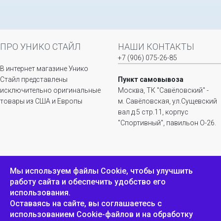
ПРО УНИКО СТАЙЛ
НАШИ КОНТАКТЫ
+7 (906) 075-26-85
В интернет магазине Унико
Стайл представлены
Пункт самовывоза
исключительно оригинальные
Москва, ТК "Савёловский" -
товары из США и Европы
м. Савёловская, ул.Сущевский
вал д.5 стр.11, корпус
"Спортивный", павильон О-26.
ИНФОРМАЦИЯ
ОБРАТНАЯ СВЯЗЬ
Мы используем файлы Сookie, чтобы улучшить
работу сайта и обеспечить удобство его
Положение о
Пожаловаться
использования.
конфиденциальности и
защите персональных
Оставаясь на сайте, вы соглашаетесь с
данных
использованием Cookie-файлов и на обработку